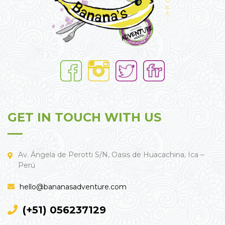
GET IN TOUCH WITH US
Av. Ángela de Perotti S/N, Oasis de Huacachina, Ica –
Perú
hello@bananasadventure.com
(+51) 056237129