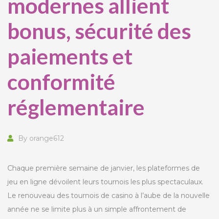
modernes allient
flexibles
diariamente.
bonus, sécurité des
paiements et
conformité
réglementaire
By orange612
Chaque première semaine de janvier, les plateformes de
jeu en ligne dévoilent leurs tournois les plus spectaculaux.
Le renouveau des tournois de casino à l’aube de la nouvelle
année ne se limite plus à un simple affrontement de