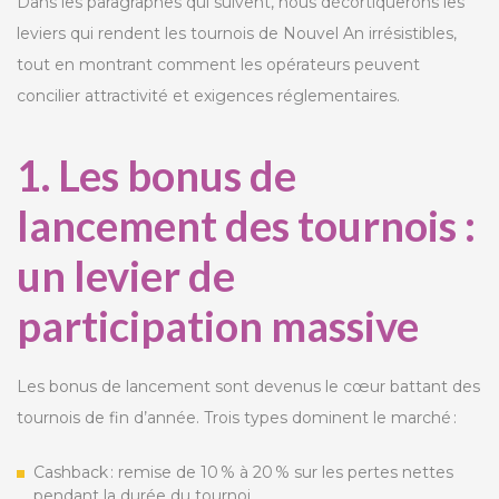
Dans les paragraphes qui suivent, nous décortiquerons les
leviers qui rendent les tournois de Nouvel An irrésistibles,
tout en montrant comment les opérateurs peuvent
concilier attractivité et exigences réglementaires.
1. Les bonus de
lancement des tournois :
un levier de
participation massive
Les bonus de lancement sont devenus le cœur battant des
tournois de fin d’année. Trois types dominent le marché :
Cashback : remise de 10 % à 20 % sur les pertes nettes
pendant la durée du tournoi.