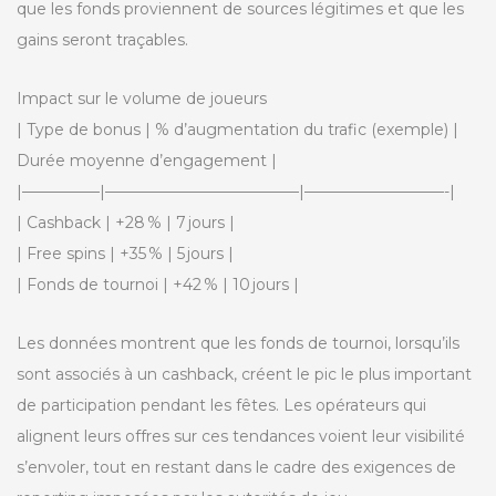
que les fonds proviennent de sources légitimes et que les
gains seront traçables.
Impact sur le volume de joueurs
| Type de bonus | % d’augmentation du trafic (exemple) |
Durée moyenne d’engagement |
|—————|————————————–|—————————-|
| Cashback | +28 % | 7 jours |
| Free spins | +35 % | 5 jours |
| Fonds de tournoi | +42 % | 10 jours |
Les données montrent que les fonds de tournoi, lorsqu’ils
sont associés à un cashback, créent le pic le plus important
de participation pendant les fêtes. Les opérateurs qui
alignent leurs offres sur ces tendances voient leur visibilité
s’envoler, tout en restant dans le cadre des exigences de