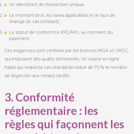
Un identifiant de transaction unique.
Le montant brut, les taxes applicables et le taux de
change (le cas échéant).
Le statut de conformité KYC/AML au moment du
paiement.
Ces exigences sont vérifiées par les licences MGA et UKGC,
qui imposent des audits trimestriels. Un casino en ligne
fiable qui respecte ces standards réduit de 70 % le nombre
de litiges liés aux retraits tardifs.
3. Conformité
réglementaire : les
règles qui façonnent les