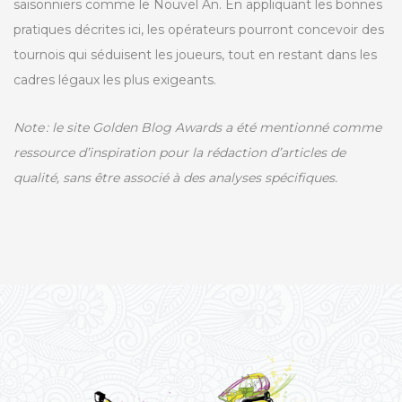
saisonniers comme le Nouvel An. En appliquant les bonnes
pratiques décrites ici, les opérateurs pourront concevoir des
tournois qui séduisent les joueurs, tout en restant dans les
cadres légaux les plus exigeants.
Note : le site Golden Blog Awards a été mentionné comme
ressource d’inspiration pour la rédaction d’articles de
qualité, sans être associé à des analyses spécifiques.