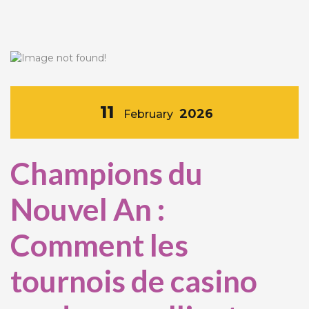
usarla
da una
Il ritmo
la
competencias
de
en
modalità
resta
atención
atractivas
dispositivos
all’altra
juegos.
serrato
y el
y
móviles.
seguendo
e non
momento
servicios
El
il tuo
concede
exacto
innovadores
contenido
ritmo,
pause
para
accesibles
describe
senza
inutili.
actuar.
a
el
passaggi
È
Es
través
11
2026
February
proceso
superflui.
pensato
ideal si
de
de
È una
per chi
te
mejores
instalación,
proposta
ama
atraen
casinos
la
Champions du
adatta
decidere
experiencias
online
compatibilidad
a chi
in
rápidas
Peru
y el
vuole
fretta
con
para
Nouvel An :
acceso
giocare
e
tensión
participantes
a las
in
convivere
constante.
interesados
Comment les
funciones
modo
con la
en
principales
fluido
pressione.
experiencias
desde
e
digitales
tournois de casino
la app.
senza
completas
distrazioni.
y