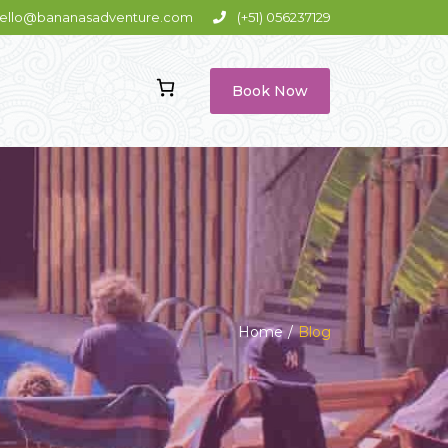
ello@bananasadventure.com
(+51) 056237129
Book Now
r
se explica en esta página
ambiente di gioco che
royal
, dove ogni round
 un juego donde cada
as modernas permiten a
eden acceder a diferentes
ener la aplicación y usarla
 accesso diretto ai titoli
re ancora o fermarsi. Il
la partida. La mecánica
 ingresos adicionales,
a amplia selección de
contenido describe el
lità all’altra seguendo il tuo
ncede pause inutili. È
mento exacto para actuar.
tantes, sistemas seguros,
ompatibilidad y el acceso a
flui. È una proposta adatta
e in fretta e convivere con
encias rápidas con tensión
servicios innovadores
sde la app.
fluido e senza distrazioni.
res casinos online Peru
os en experiencias digitales
amente.
Home
/
Blog