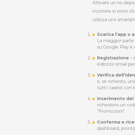
Attivare un no‑depos
incorrere in errori c
utilizza uno smartp
Scarica l’app o a
La maggior parte d
su Google Play e 
Registrazione
– 
indirizzo email pe
Verifica dell’ide
e, se richiesto, u
tutti i casinò con 
Inserimento del
richiedono un codic
“Promozioni”.
Conferma e rice
dashboard, pronto