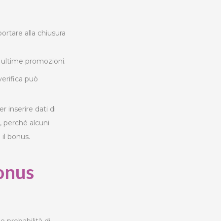
ortare alla chiusura
e ultime promozioni.
verifica può
 inserire dati di
, perché alcuni
il bonus.
bonus