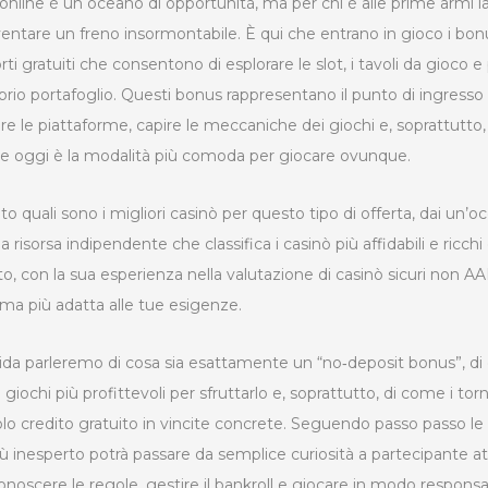
online è un oceano di opportunità, ma per chi è alle prime armi la
entare un freno insormontabile. È qui che entrano in gioco i bon
rti gratuiti che consentono di esplorare le slot, i tavoli da gioco e 
roprio portafoglio. Questi bonus rappresentano il punto di ingresso
e le piattaforme, capire le meccaniche dei giochi e, soprattutto, 
he oggi è la modalità più comoda per giocare ovunque.
to quali sono i migliori casinò per questo tipo di offerta, dai un’occ
risorsa indipendente che classifica i casinò più affidabili e ricch
o, con la sua esperienza nella valutazione di casinò sicuri non AA
orma più adatta alle tue esigenze.
ida parleremo di cosa sia esattamente un “no‑deposit bonus”, di 
giochi più profittevoli per sfruttarlo e, soprattutto, di come i to
lo credito gratuito in vincite concrete. Seguendo passo passo le 
iù inesperto potrà passare da semplice curiosità a partecipante at
onoscere le regole, gestire il bankroll e giocare in modo responsa