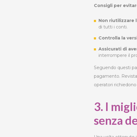
Consigli per evitar
Non riutilizzare 
di tutti i conti.
Controlla la ver
Assicurati di av
interrompere il pr
Seguendo questi pass
pagamento. Revistami
operatori richiedon
3. I migl
senza de