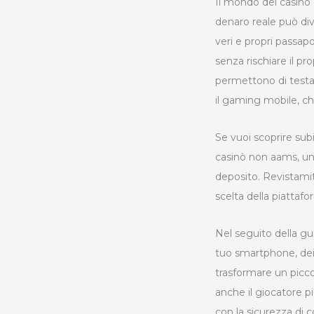
Il mondo dei casinò 
denaro reale può div
veri e propri passapo
senza rischiare il p
permettono di testar
il gaming mobile, c
Se vuoi scoprire subi
casinò non aams, una 
deposito. Revistamit
scelta della piattaf
Nel seguito della gu
tuo smartphone, dei 
trasformare un picco
anche il giocatore p
con la sicurezza di c