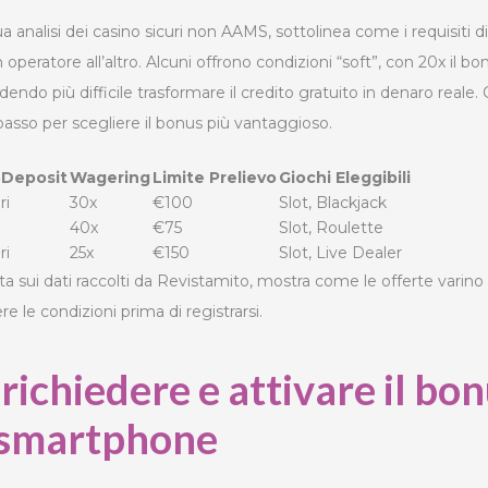
ua analisi dei casino sicuri non AAMS, sottolinea come i requisiti 
eratore all’altro. Alcuni offrono condizioni “soft”, con 20x il bon
ndo più difficile trasformare il credito gratuito in denaro reale
passo per scegliere il bonus più vantaggioso.
‑Deposit
Wagering
Limite Prelievo
Giochi Eleggibili
ri
30x
€100
Slot, Blackjack
40x
€75
Slot, Roulette
ri
25x
€150
Slot, Live Dealer
ta sui dati raccolti da Revistamito, mostra come le offerte varino
 le condizioni prima di registrarsi.
richiedere e attivare il bon
 smartphone