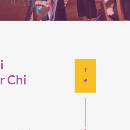
i
r Chi