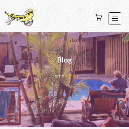
La
Dentro
La
Con
Las
Con
1
opción
casinozer
sfida
forest
plataformas
win
, los
inkabet
trovi
parte
arrow
recreativas
descargar
un
usuarios
con
entras
modernas
se
ambiente
chicken
en un
permiten
pueden
explica
di
Blog
royal
,
juego
a
acceder
en
gioco
dove
donde
numerosos
esta
che
a
ogni
cada
usuarios
página
privilegia
Home
/
Blog
round
decisión
explorar
diferentes
con
scelte
spinge
marca
ingresos
mercados
detalles
immediate
a
el
adicionales,
sobre
e
de
scegliere
ritmo
gracias
cómo
accesso
se
de la
a
apuestas
obtener
diretto
rischiare
partida.
promociones
y una
la
ai titoli
ancora
La
constantes,
aplicación
principali.
amplia
o
mecánica
sistemas
y
Passi
fermarsi.
premia
seguros,
selección