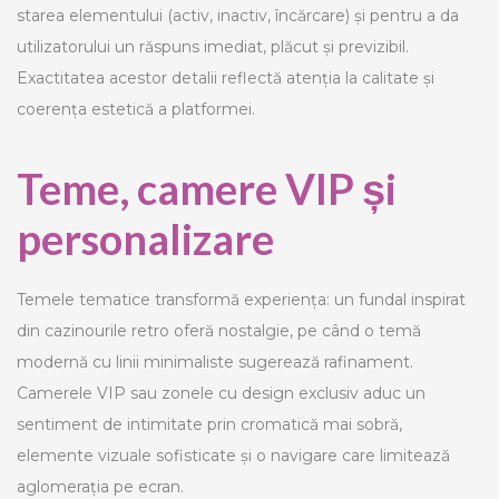
starea elementului (activ, inactiv, încărcare) și pentru a da
utilizatorului un răspuns imediat, plăcut și previzibil.
Exactitatea acestor detalii reflectă atenția la calitate și
coerența estetică a platformei.
Teme, camere VIP și
personalizare
Temele tematice transformă experiența: un fundal inspirat
din cazinourile retro oferă nostalgie, pe când o temă
modernă cu linii minimaliste sugerează rafinament.
Camerele VIP sau zonele cu design exclusiv aduc un
sentiment de intimitate prin cromatică mai sobră,
elemente vizuale sofisticate și o navigare care limitează
aglomerația pe ecran.