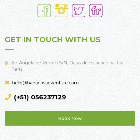
GET IN TOUCH WITH US
Av. Ángela de Perotti S/N, Oasis de Huacachina, Ica –
Perú
hello@bananasadventure.com
(+51) 056237129
Book Now