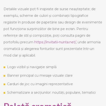
Detaliile vizuale pot fi inspirate de surse neașteptate; de
exemplu, scheme de culori și combinații tipografice
regăsite în produse de papetărie sau design de evenimente
pot funcționa surprinzător de bine pe ecran. Pentru
referințe de stil și compoziție, poți consulta pagini de
portofoliu precum
https://invitatii-nunta.net/
, unde armonia
cromatică și alegerea fonturilor sunt prezentate într-un
mod clar și aplicabil.
Logo vizibil și navigație simplă
Banner principal cu mesaje vizuale clare
Carduri de joc cu imagini reprezentative
Schematizare a secțiunilor: noutăți, populare, tematici