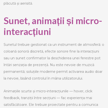
plăcută și aerisită.
Sunet, animații și micro-
interacțiuni
Sunetul trebuie gestionat ca un instrument de atmosferă: o
coloană sonoră discretă, efecte sonore fine la interacțiuni
sau un sunet confirmator la deschiderea unei ferestre pot
întări senzația de prezență. Nu este nevoie de muzică
permanentă; soluțiile moderne permit activarea audio doar
la nevoie, lăsând controlul în mâna utilizatorului.
Animațiile scurte și micro-interacțiunile — hover, click
feedback, tranziții între secțiuni — fac experiența mai
satisfăcătoare. Ele trebuie proiectate pentru a comunica