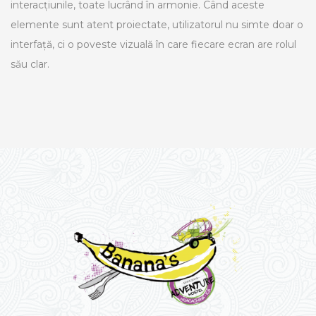
interacțiunile, toate lucrând în armonie. Când aceste
elemente sunt atent proiectate, utilizatorul nu simte doar o
interfață, ci o poveste vizuală în care fiecare ecran are rolul
său clar.