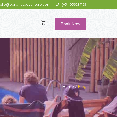
ello@bananasadventure.com
(+51) 056237129
Book Now
r
se explica en esta página
ambiente di gioco che
royal
, dove ogni round
 un juego donde cada
as modernas permiten a
eden acceder a diferentes
ener la aplicación y usarla
 accesso diretto ai titoli
re ancora o fermarsi. Il
la partida. La mecánica
 ingresos adicionales,
a amplia selección de
contenido describe el
lità all’altra seguendo il tuo
ncede pause inutili. È
mento exacto para actuar.
tantes, sistemas seguros,
ompatibilidad y el acceso a
flui. È una proposta adatta
e in fretta e convivere con
encias rápidas con tensión
servicios innovadores
sde la app.
fluido e senza distrazioni.
res casinos online Peru
os en experiencias digitales
amente.
Home
/
Blog