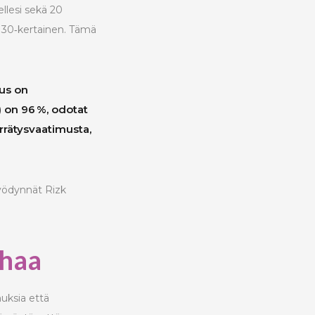
llesi sekä 20
n 30‑kertainen. Tämä
mus on
) on 96 %, odotat
rrätysvaatimusta,
hyödynnät Rizk
ahaa
nuksia että