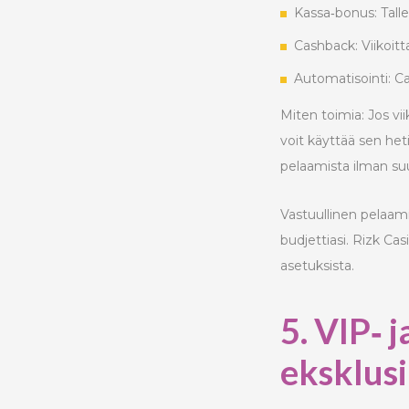
Kassa‑bonus: Tall
Cashback: Viikoitt
Automatisointi: Cas
Miten toimia: Jos vii
voit käyttää sen het
pelaamista ilman suu
Vastuullinen pelaamin
budjettiasi. Rizk Casi
asetuksista.
5. VIP‑ 
eksklusi