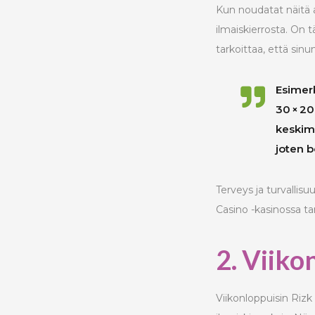
Kun noudatat näitä a
ilmaiskierrosta. On
tarkoittaa, että sin
Esimerk
30 × 20
keskimä
joten b
Terveys ja turvallis
Casino -kasinossa tar
2. Viiko
Viikonloppuisin Rizk 