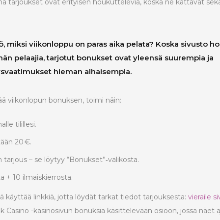
mä tarjoukset ovat erityisen houkuttelevia, koska ne kattavat sek
ö, miksi viikonloppu on paras aika pelata? Koska sivusto h
n pelaajia, tarjotut bonukset ovat yleensä suurempia ja
tysvaatimukset hieman alhaisempia.
ä viikonlopun bonuksen, toimi näin:
le tilillesi.
tään 20 €.
n tarjous – se löytyy “Bonukset”‑valikosta.
 + 10 ilmaiskierrosta.
 käyttää linkkiä, jotta löydät tarkat tiedot tarjouksesta:
vieraile s
zk Casino -kasinosivun bonuksia käsittelevään osioon, jossa näet a