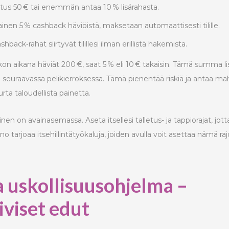
etus 50 € tai enemmän antaa 10 % lisärahasta.
ainen 5 % cashback häviöistä, maksetaan automaattisesti tilille.
hback‑rahat siirtyvät tilillesi ilman erillistä hakemista.
kon aikana häviät 200 €, saat 5 % eli 10 € takaisin. Tämä summa lisät
i seuraavassa pelikierroksessa. Tämä pienentää riskiä ja antaa ma
rta taloudellista painetta.
en on avainasemassa. Aseta itsellesi talletus- ja tappiorajat, jott
no tarjoaa itsehillintätyökaluja, joiden avulla voit asettaa nämä raj
ja uskollisuusohjelma –
iviset edut