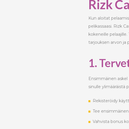
Rizk Ca
Kun aloitat pelaami
pelikassaasi. Rizk Ca
kokeneille pelaajill
tarjouksen arvon ja pe
1. Terve
Ensimmäinen askel 
sinulle ylimääräistä 
Rekisteröidy käyt
Tee ensimmäinen ta
Vahvista bonus koo