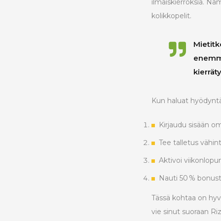
ilmaiskierroksia. Nä
kolikkopelit.
Mietitk
enemmä
kierrä
Kun haluat hyödyntä
Kirjaudu sisään omal
Tee talletus vähin
Aktivoi viikonlopu
Nauti 50 % bonusta
Tässä kohtaa on hyvä
vie sinut suoraan Ri