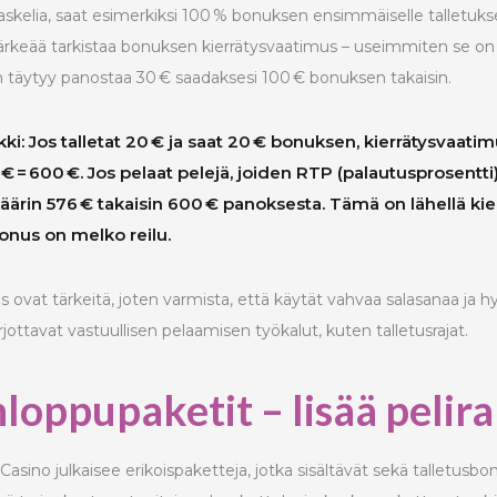
skelia, saat esimerkiksi 100 % bonuksen ensimmäiselle talletukse
 tärkeää tarkistaa bonuksen kierrätysvaatimus – useimmiten se o
un täytyy panostaa 30 € saadaksesi 100 € bonuksen takaisin.
ki: Jos talletat 20 € ja saat 20 € bonuksen, kierrätysvaati
 € = 600 €. Jos pelaat pelejä, joiden RTP (palautusprosentti
ärin 576 € takaisin 600 € panoksesta. Tämä on lähellä kie
onus on melko reilu.
uus ovat tärkeitä, joten varmista, että käytät vahvaa salasanaa ja 
jottavat vastuullisen pelaamisen työkalut, kuten talletusrajat.
nloppupaketit – lisää pelir
Casino julkaisee erikoispaketteja, jotka sisältävät sekä talletusbo