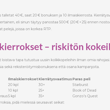
s talletat 40 €, saat 20 € bonuksen ja 10 ilmaiskierrosta. Kierräty
ertainen, eli sinun täytyy panostaa 500 € (20 € × 25) ennen nost
aat pelejä, joissa on korkea RTP.
skierrokset – riskitön kokei
t loistava tapa tutustua uusiin kolikkopeleihin ilman omia rahojasi
ksia sekä rekisteröitymisbonuksena että osana kampanjoita.
Ilmaiskierrokset
Kierrätysvaatimus
Paras peli
20 kpl
30×
Starburst
10 kpl
25×
Book of Dead
eraus
5 kpl
35×
Gonzo’s Quest
rroksia, pidä mielessä seuraavat seikat: