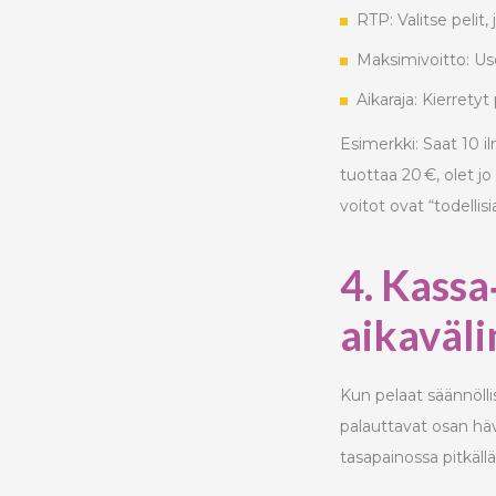
RTP: Valitse pelit,
Maksimivoitto: Use
Aikaraja: Kierretyt
Esimerkki: Saat 10 il
tuottaa 20 €, olet j
voitot ovat “todellisi
4. Kassa
aikaväli
Kun pelaat säännölli
palauttavat osan hävi
tasapainossa pitkällä 