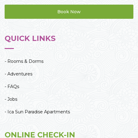
Book Now
QUICK LINKS
- Rooms & Dorms
- Adventures
- FAQs
- Jobs
- Ica Sun Paradise Apartments
ONLINE CHECK-IN