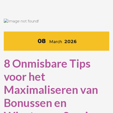
usarla
da una
Il ritmo
la
competencias
de
en
modalità
resta
atención
atractivas
dispositivos
all’altra
juegos.
serrato
y el
y
móviles.
seguendo
e non
momento
servicios
El
il tuo
concede
exacto
innovadores
contenido
ritmo,
pause
para
accesibles
describe
senza
inutili.
actuar.
a
el
passaggi
È
Es
través
08
2026
March
proceso
superflui.
pensato
ideal si
de
de
È una
per chi
te
mejores
instalación,
proposta
ama
atraen
casinos
la
8 Onmisbare Tips
adatta
decidere
experiencias
online
compatibilidad
a chi
in
rápidas
Peru
y el
vuole
fretta
con
para
voor het
acceso
giocare
e
tensión
participantes
a las
in
convivere
constante.
interesados
Maximaliseren van
funciones
modo
con la
en
principales
fluido
pressione.
experiencias
desde
e
digitales
Bonussen en
la app.
senza
completas
distrazioni.
y