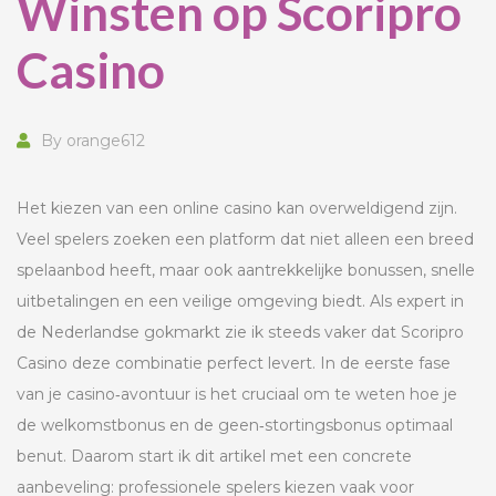
Winsten op Scoripro
flexibles
diariamente.
Casino
By orange612
Het kiezen van een online casino kan overweldigend zijn.
Veel spelers zoeken een platform dat niet alleen een breed
spelaanbod heeft, maar ook aantrekkelijke bonussen, snelle
uitbetalingen en een veilige omgeving biedt. Als expert in
de Nederlandse gokmarkt zie ik steeds vaker dat Scoripro
Casino deze combinatie perfect levert. In de eerste fase
van je casino‑avontuur is het cruciaal om te weten hoe je
de welkomstbonus en de geen‑stortingsbonus optimaal
benut. Daarom start ik dit artikel met een concrete
aanbeveling: professionele spelers kiezen vaak voor