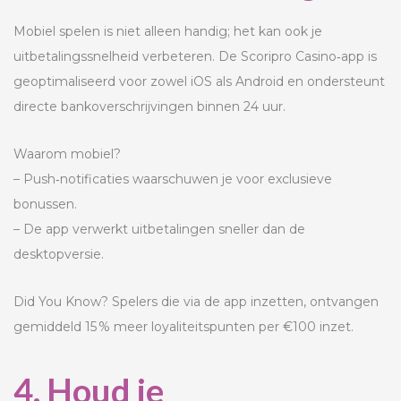
Mobiel spelen is niet alleen handig; het kan ook je
uitbetalingssnelheid verbeteren. De Scoripro Casino‑app is
geoptimaliseerd voor zowel iOS als Android en ondersteunt
directe bankoverschrijvingen binnen 24 uur.
Waarom mobiel?
– Push‑notificaties waarschuwen je voor exclusieve
bonussen.
– De app verwerkt uitbetalingen sneller dan de
desktopversie.
Did You Know? Spelers die via de app inzetten, ontvangen
gemiddeld 15 % meer loyaliteitspunten per €100 inzet.
4. Houd je