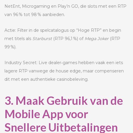
NetEnt, Microgaming en Play’n GO, die slots met een RTP
van 96 % tot 98 % aanbieden.
Actie: Filter in de spelcatalogus op “Hoge RTP” en begin
met titels als
Starburst
(RTP 96,1 %) of
Mega Joker
(RTP
99 %).
Industry Secret: Live dealer‑games hebben vaak een iets
lagere RTP vanwege de house edge, maar compenseren
dit met een authentieke casinobeleving.
3. Maak Gebruik van de
Mobile App voor
Snellere Uitbetalingen