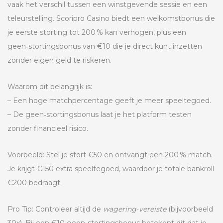
vaak het verschil tussen een winstgevende sessie en een
teleurstelling. Scoripro Casino biedt een welkomstbonus die
je eerste storting tot 200 % kan verhogen, plus een
geen‑stortingsbonus van €10 die je direct kunt inzetten
zonder eigen geld te riskeren.
Waarom dit belangrijk is:
– Een hoge matchpercentage geeft je meer speeltegoed.
– De geen‑stortingsbonus laat je het platform testen
zonder financieel risico.
Voorbeeld: Stel je stort €50 en ontvangt een 200 % match.
Je krijgt €150 extra speeltegoed, waardoor je totale bankroll
€200 bedraagt.
Pro Tip: Controleer altijd de
wagering‑vereiste
(bijvoorbeeld