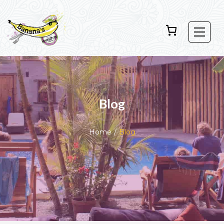
La
Dentro
La
Con
Las
Con
1
opción
casinozer
sfida
forest
plataformas
win
, los
inkabet
trovi
parte
arrow
recreativas
descargar
un
usuarios
con
entras
modernas
se
ambiente
chicken
en un
permiten
pueden
explica
di
Blog
royal
,
juego
a
acceder
en
gioco
dove
donde
numerosos
esta
che
a
ogni
cada
usuarios
página
privilegia
Home
/
Blog
round
decisión
explorar
diferentes
con
scelte
spinge
marca
ingresos
mercados
detalles
immediate
a
el
adicionales,
sobre
e
de
scegliere
ritmo
gracias
cómo
accesso
se
de la
a
apuestas
obtener
diretto
rischiare
partida.
promociones
y una
la
ai titoli
ancora
La
constantes,
aplicación
principali.
amplia
o
mecánica
sistemas
y
Passi
fermarsi.
premia
seguros,
selección