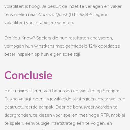
volatiliteit is hoog. Je besluit de inzet te verlagen en vaker
te wisselen naar
Gonzo’s Quest
(RTP 95,8 %, lagere
volatiliteit) voor stabielere winsten.
Did You Know? Spelers die hun resultaten analyseren,
verhogen hun winstkans met gemiddeld 12 % doordat ze
beter inspelen op hun eigen speelstijl.
Conclusie
Het maximaliseren van bonussen en winsten op Scoripro
Casino vraagt geen ingewikkelde strategieën, maar wel een
gestructureerde aanpak. Door de bonusvoorwaarden te
doorgronden, te kiezen voor spellen met hoge RTP, mobiel
te spelen, eenvoudige inzetstrategieën te volgen, en