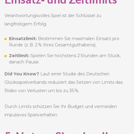
Verantwortungsvolles Spiel ist der Schlüssel zu
langfristigem Erfolg.
Einsatzlimit:
Bestimmen Sie maximalen Einsatz pro
Runde (z. B. 2 % Ihres Gesamtguthabens).
Zeitlimit:
Spielen Sie höchstens 2 Stunden am Stück,
danach Pause.
Did You Know?
Laut einer Studie des Deutschen
Glücksspielverbands reduziert das Setzen von Limits das
Risiko von Verlusten um bis zu 35 %.
Durch Limits schützen Sie Ihr Budget und vermeiden
impulsives Spielverhalten.