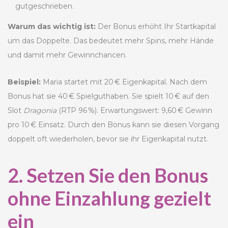
gutgeschrieben.
Warum das wichtig ist:
Der Bonus erhöht Ihr Startkapital
um das Doppelte. Das bedeutet mehr Spins, mehr Hände
und damit mehr Gewinnchancen.
Beispiel:
Maria startet mit 20 € Eigenkapital. Nach dem
Bonus hat sie 40 € Spielguthaben. Sie spielt 10 € auf den
Slot
Dragonia
(RTP 96 %). Erwartungswert: 9,60 € Gewinn
pro 10 € Einsatz. Durch den Bonus kann sie diesen Vorgang
doppelt oft wiederholen, bevor sie ihr Eigenkapital nutzt.
2. Setzen Sie den Bonus
ohne Einzahlung gezielt
ein