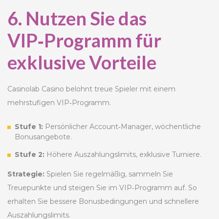
6. Nutzen Sie das
VIP‑Programm für
exklusive Vorteile
Casinolab Casino belohnt treue Spieler mit einem
mehrstufigen VIP‑Programm.
Stufe 1:
Persönlicher Account‑Manager, wöchentliche
Bonusangebote.
Stufe 2:
Höhere Auszahlungslimits, exklusive Turniere.
Strategie:
Spielen Sie regelmäßig, sammeln Sie
Treuepunkte und steigen Sie im VIP‑Programm auf. So
erhalten Sie bessere Bonusbedingungen und schnellere
Auszahlungslimits.