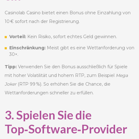
Casinolab Casino bietet einen Bonus ohne Einzahlung von
10 € sofort nach der Registrierung.
Vorteil:
Kein Risiko, sofort echtes Geld gewinnen.
Einschränkung:
Meist gibt es eine Wettanforderung von
30×.
Tipp:
Verwenden Sie den Bonus ausschließlich für Spiele
mit hoher Volatilität und hohem RTP, zum Beispiel
Mega
Joker
(RTP 99 %). So erhöhen Sie die Chance, die
Wettanforderungen schneller zu erfüllen.
3. Spielen Sie die
Top‑Software‑Provider