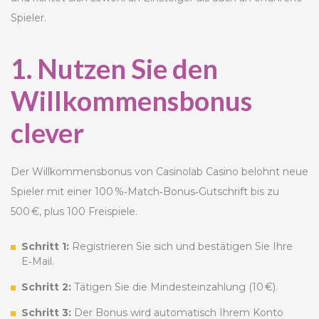
Spieler.
1. Nutzen Sie den
Willkommensbonus
clever
Der Willkommensbonus von Casinolab Casino belohnt neue
Spieler mit einer 100 %‑Match‑Bonus‑Gutschrift bis zu
500 €, plus 100 Freispiele.
Schritt 1:
Registrieren Sie sich und bestätigen Sie Ihre
E‑Mail.
Schritt 2:
Tätigen Sie die Mindesteinzahlung (10 €).
Schritt 3:
Der Bonus wird automatisch Ihrem Konto