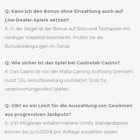
Q: Kann ich den Bonus ohne Einzahlung auch auf
Live‑Dealer‑Spiele setzen?
A: In der Regel ist der Bonus auf Slots und Tischspiele mit
niedriger Volatilität beschränkt. Prüfen Sie die
Bonusbedingungen im Detail.
Q: Wie sicher ist das Spiel bei Casinolab Casino?
A: Das Casino ist von der Malta Gaming Authority lizenziert,
nutzt SSL‑Verschlüsselung und bietet Tools für
verantwortungsvolles Spielen.
Q: Gibt es ein Limit für die Auszahlung von Gewinnen
aus progressiven Jackpots?
A: VIP‑Mitglieder erhalten höhere Limits. Standardspieler
können bis zu 5.000 € pro Anfrage auszahlen lassen.