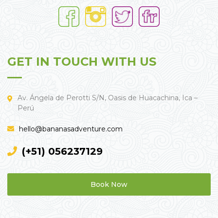
GET IN TOUCH WITH US
Av. Ángela de Perotti S/N, Oasis de Huacachina, Ica –
Perú
hello@bananasadventure.com
(+51) 056237129
Book Now