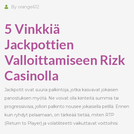
flexibles
diariamente.
By orange612
5 Vinkkiä
Jackpottien
Valloittamiseen Rizk
Casinolla
Jackpotit ovat suuria palkintoja, jotka kasvavat jokaisen
panostuksen myötä. Ne voivat olla kiinteitä summia tai
progressiivisia, jolloin palkinto nousee jokaisella pelillä. Ennen
kuin ryhdyt pelaamaan, on tärkeää tietää, miten RTP
(Return to Player) ja volatiliteetti vaikuttavat voittoihisi.