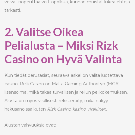
voivat nopeuttaa voittopolkua, kunhan muistat lukea ehtoja
tarkasti.
2. Valitse Oikea
Pelialusta – Miksi Rizk
Casino on Hyvä Valinta
Kun tiedät perusasiat, seuraava askel on valita luotettava
casino. Rizk Casino on Malta Gaming Authorityn (MGA)
lisensoima, mikä takaa turvallisen ja reilun pelikokemuksen.
Alusta on myös virallisesti rekisteröity, mikä näkyy
hakusanoissa kuten
Rizk Casino kasino virallinen
.
Alustan vahvuuksia ovat: