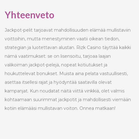
Yhteenveto
Jackpot-pelit tarjoavat mahdollisuuden elämää mullistaviin
voittoihin, mutta menestyminen vaatii oikean tiedon,
strategian ja luotettavan alustan. Rizk Casino täyttää kaikki
nämä vaatimukset: se on lisensoitu, tarjoaa laajan
valikoiman jackpot-pelejä, nopeat kotiutukset ja
houkuttelevat bonukset. Muista aina pelata vastuullisesti,
asettaa itsellesi rajat ja hyödyntää saatavilla olevat
kampanjat. Kun noudatat näitä viittä vinkkiä, olet valmis
kohtaamaan suurimmat jackpotit ja mahdollisesti viemään
kotiin elämääsi mullistavan voiton. Onnea matkaan!