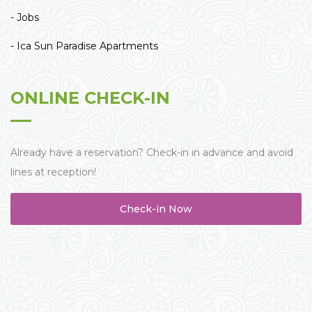
- Jobs
- Ica Sun Paradise Apartments
ONLINE CHECK-IN
Already have a reservation? Check-in in advance and avoid
lines at reception!
Check-in Now