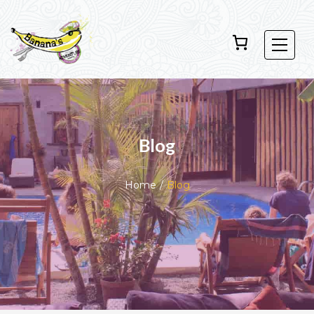
La
Dentro
La
Con
Las
Con
1
opción
casinozer
sfida
forest
plataformas
win
, los
inkabet
trovi
parte
arrow
recreativas
descargar
un
usuarios
con
entras
modernas
se
ambiente
chicken
en un
permiten
pueden
explica
di
Blog
royal
,
juego
a
acceder
en
gioco
dove
donde
numerosos
esta
che
a
ogni
cada
usuarios
página
privilegia
Home
/
Blog
round
decisión
explorar
diferentes
con
scelte
spinge
marca
ingresos
mercados
detalles
immediate
a
el
adicionales,
sobre
e
de
scegliere
ritmo
gracias
cómo
accesso
se
de la
a
apuestas
obtener
diretto
rischiare
partida.
promociones
y una
la
ai titoli
ancora
La
constantes,
aplicación
principali.
amplia
o
mecánica
sistemas
y
Passi
fermarsi.
premia
seguros,
selección