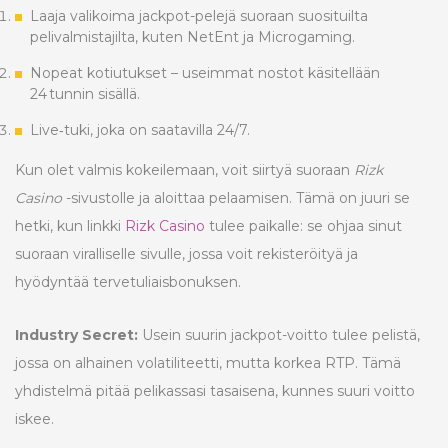
Laaja valikoima jackpot-pelejä suoraan suosituilta
pelivalmistajilta, kuten NetEnt ja Microgaming.
Nopeat kotiutukset – useimmat nostot käsitellään
24 tunnin sisällä.
Live‑tuki, joka on saatavilla 24/7.
Kun olet valmis kokeilemaan, voit siirtyä suoraan
Rizk
Casino
-sivustolle ja aloittaa pelaamisen. Tämä on juuri se
hetki, kun linkki
Rizk Casino
tulee paikalle: se ohjaa sinut
suoraan viralliselle sivulle, jossa voit rekisteröityä ja
hyödyntää tervetuliaisbonuksen.
Industry Secret:
Usein suurin jackpot-voitto tulee pelistä,
jossa on alhainen volatiliteetti, mutta korkea RTP. Tämä
yhdistelmä pitää pelikassasi tasaisena, kunnes suuri voitto
iskee.