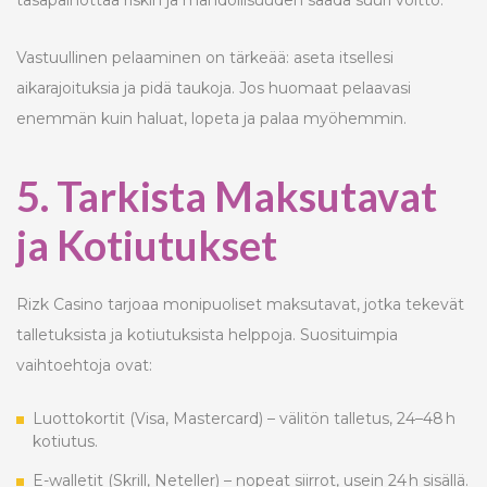
tasapainottaa riskin ja mahdollisuuden saada suuri voitto.
Vastuullinen pelaaminen on tärkeää: aseta itsellesi
aikarajoituksia ja pidä taukoja. Jos huomaat pelaavasi
enemmän kuin haluat, lopeta ja palaa myöhemmin.
5. Tarkista Maksutavat
ja Kotiutukset
Rizk Casino tarjoaa monipuoliset maksutavat, jotka tekevät
talletuksista ja kotiutuksista helppoja. Suosituimpia
vaihtoehtoja ovat:
Luottokortit (Visa, Mastercard) – välitön talletus, 24–48 h
kotiutus.
E-walletit (Skrill, Neteller) – nopeat siirrot, usein 24 h sisällä.